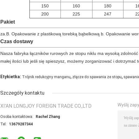
150
160
180
1
200
225
247
2
Pakiet
za.B. Opakowanie z plastikową torebką bąbelkową b. Opakowanie wor
Czas dostawy
Nasza fabryka łączników rurowych ze stopu niklu ma wysoką zdolność
małej ilości lub jeśli się spieszysz, możemy zorganizować i dotrzymać t
,
,
Etykietka:
Trójnik redukcyjny manganu
złącze do spawania ze stopu
spawani
Szczegóły kontaktu
Wyślij zap
XI'AN LONGJOY FOREIGN TRADE CO.,LTD
Osoba kontaktowa:
Rachel Zhang
Tel:
13679287344