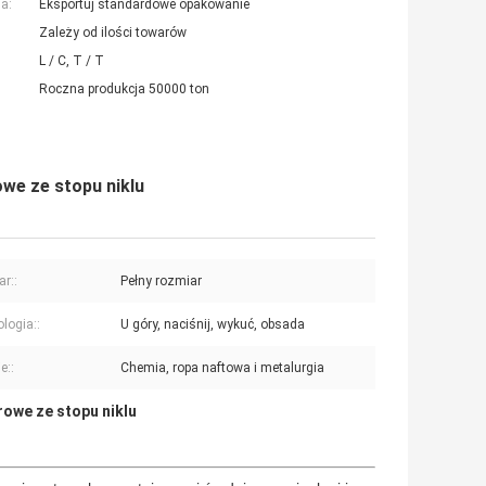
a:
Eksportuj standardowe opakowanie
Zależy od ilości towarów
L / C, T / T
Roczna produkcja 50000 ton
we ze stopu niklu
r::
Pełny rozmiar
logia::
U góry, naciśnij, wykuć, obsada
e::
Chemia, ropa naftowa i metalurgia
rowe ze stopu niklu