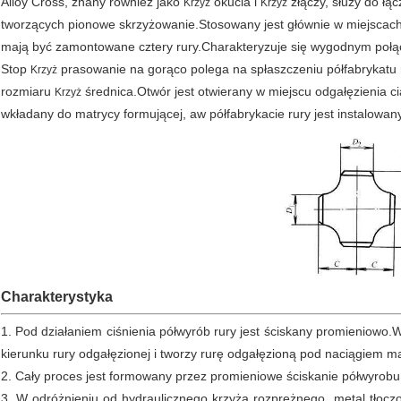
Alloy Cross, znany również jako
okucia i
złączy, służy do łąc
Krzyż
Krzyż
tworzących pionowe skrzyżowanie.
Stosowany jest głównie w miejscach
mają być zamontowane cztery rury.Charakteryzuje się wygodnym połąc
Stop
prasowanie na gorąco polega na spłaszczeniu półfabrykatu r
Krzyż
rozmiaru
średnica.
Otwór jest otwierany w miejscu odgałęzienia c
Krzyż
wkładany do matrycy formującej, aw półfabrykacie rury jest instalowan
Charakterystyka
1. Pod działaniem ciśnienia półwyrób rury jest ściskany promieniowo
kierunku rury odgałęzionej i tworzy rurę odgałęzioną pod naciągiem ma
2. Cały proces jest formowany przez promieniowe ściskanie półwyrobu 
3. W odróżnieniu od hydraulicznego krzyża rozprężnego, metal tłoc