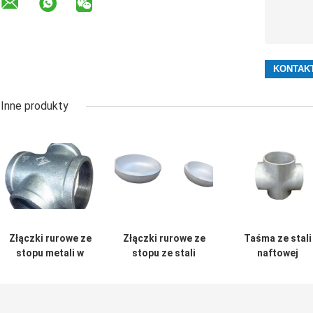
Inne produkty
Złączki rurowe ze
Złączki rurowe ze
Taśma ze stali
stopu metali w
stopu ze stali
naftowej
przemyśle
nierdzewnej do
Krzyżowe łączni
metalurgicznym
spawania
rur ze stopu nik
z miedzi