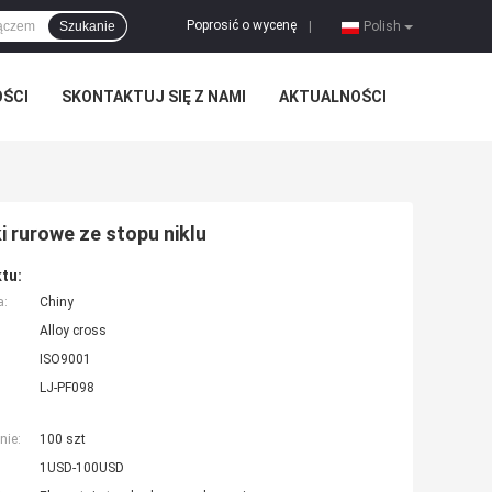
Poprosić o wycenę
Szukanie
|
Polish
OŚCI
SKONTAKTUJ SIĘ Z NAMI
AKTUALNOŚCI
 rurowe ze stopu niklu
tu:
a:
Chiny
Alloy cross
ISO9001
LJ-PF098
nie:
100 szt
1USD-100USD