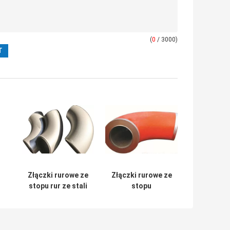
(
0
/ 3000)
Złączki rurowe ze
Złączki rurowe ze
stopu rur ze stali
stopu
ki
walcowanej na
kolankowego
lu
zimno
ANSI do tłoczenia
na gorąco