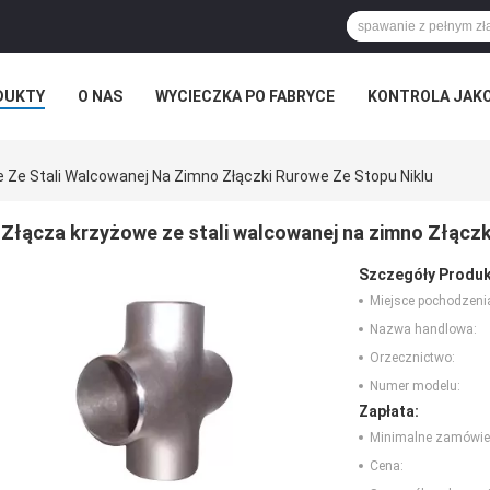
DUKTY
O NAS
WYCIECZKA PO FABRYCE
KONTROLA JAK
 Ze Stali Walcowanej Na Zimno Złączki Rurowe Ze Stopu Niklu
Złącza krzyżowe ze stali walcowanej na zimno Złączki
Szczegóły Produk
Miejsce pochodzeni
Nazwa handlowa:
Orzecznictwo:
Numer modelu:
Zapłata:
Minimalne zamówie
Cena: