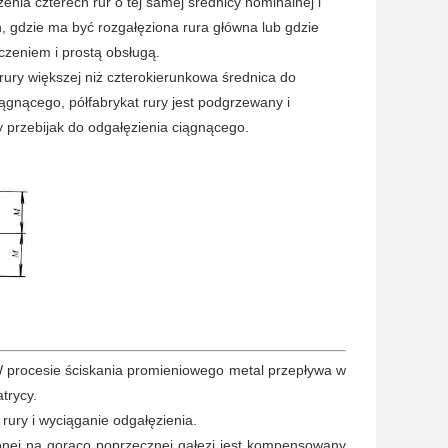
zenia czterech rur o tej samej średnicy nominalnej i
, gdzie ma być rozgałęziona rura główna lub gdzie
zeniem i prostą obsługą.
ury większej niż czterokierunkowa średnica do
iągnącego, półfabrykat rury jest podgrzewany i
y przebijak do odgałęzienia ciągnącego.
.W procesie ściskania promieniowego metal przepływa w
trycy.
rury i wyciąganie odgałęzienia.
zonej na gorąco poprzecznej gałęzi jest kompensowany