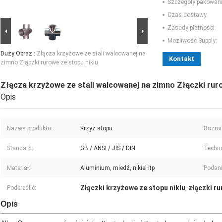
Szczegóły pakowani
Czas dostawy:
Zasady płatności:
Możliwość Supply:
Duży Obraz :
Złącza krzyżowe ze stali walcowanej na
Kontakt
zimno Złączki rurowe ze stopu niklu
Złącza krzyżowe ze stali walcowanej na zimno Złączki ruro
Opis
Nazwa produktu::
Krzyż stopu
Rozmia
Standard::
GB / ANSI / JIS / DIN
Techno
Materiał::
Aluminium, miedź, nikiel itp
Podani
Złączki krzyżowe ze stopu niklu
złączki ru
Podkreślić:
,
Opis