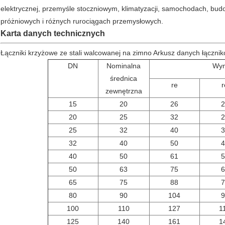
elektrycznej, przemyśle stoczniowym, klimatyzacji, samochodach, bud
próżniowych i różnych rurociągach przemysłowych.
Karta danych technicznych
Łączniki krzyżowe ze stali walcowanej na zimno Arkusz danych łącznikó
DN
Nominalna
Wym
średnica
re
r
zewnętrzna
15
20
26
2
20
25
32
2
25
32
40
3
32
40
50
4
40
50
61
5
50
63
75
6
65
75
88
7
80
90
104
9
100
110
127
1
125
140
161
1