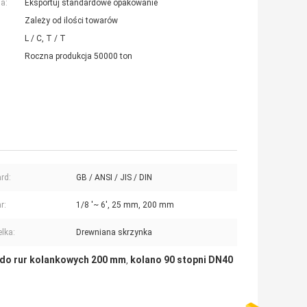
a:
Eksportuj standardowe opakowanie
Zależy od ilości towarów
L / C, T / T
Roczna produkcja 50000 ton
rd:
GB / ANSI / JIS / DIN
r:
1/8 '~ 6', 25 mm, 200 mm
lka:
Drewniana skrzynka
 do rur kolankowych 200 mm
kolano 90 stopni DN40
,