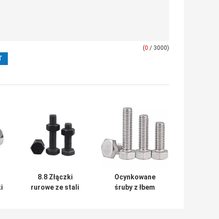
(
0
/ 3000)
8.8 Złączki
Ocynkowane
i
rurowe ze stali
śruby z łbem
przemysłowej
sześciokątnym
j
klasy M6-M16
klasy 5 8.8 M2-
0
M10 DIN933 934
M20 SS