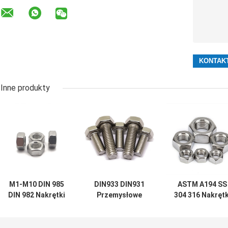
Inne produkty
M1-M10 DIN 985
DIN933 DIN931
ASTM A194 SS
DIN 982 Nakrętki
Przemysłowe
304 316 Nakrętk
Stal nierdzewna
złączki do rur
spawalnicze ze
Stal węglowa
stalowych M8
stali nierdzewne
M10 Klasa 8.8
DIN 934 M1-M1