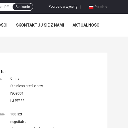
Poprosić o wycenę
Szukanie
|
Polish
OŚCI
SKONTAKTUJ SIĘ Z NAMI
AKTUALNOŚCI
tu:
a:
Chiny
Stainless steel elbow
ISO9001
LJ-PF383
nie:
100 szt
negotiable