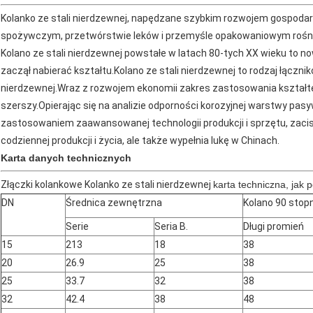
Kolanko ze stali nierdzewnej, napędzane szybkim rozwojem gospodark
spożywczym, przetwórstwie leków i przemyśle opakowaniowym rośnie 
Kolano ze stali nierdzewnej powstałe w latach 80-tych XX wieku to no
zaczął nabierać kształtu.Kolano ze stali nierdzewnej to rodzaj łączni
nierdzewnej.Wraz z rozwojem ekonomii zakres zastosowania kształtek
szerszy.Opierając się na analizie odporności korozyjnej warstwy pasy
zastosowaniem zaawansowanej technologii produkcji i sprzętu, zacisk 
codziennej produkcji i życia, ale także wypełnia lukę w Chinach.
Karta danych technicznych
Złączki kolankowe Kolanko ze stali nierdzewnej
karta techniczna, jak p
DN
Średnica zewnętrzna
Kolano 90 stopn
Serie
Seria B.
Długi promień
15
213
18
38
20
26.9
25
38
25
33.7
32
38
32
42.4
38
48