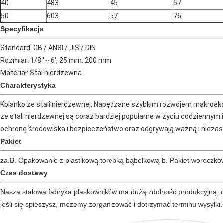
40
483
45
57
50
603
57
76
Specyfikacja
Standard: GB / ANSI / JIS / DIN
Rozmiar: 1/8 '~ 6', 25 mm, 200 mm
Materiał: Stal nierdzewna
Charakterystyka
Kolanko ze stali nierdzewnej, Napędzane szybkim rozwojem makroekon
ze stali nierdzewnej są coraz bardziej popularne w życiu codzienny
ochronę środowiska i bezpieczeństwo oraz odgrywają ważną i niezast
Pakiet
za.B. Opakowanie z plastikową torebką bąbelkową b. Pakiet woreczk
Czas dostawy
Nasza stalowa fabryka płaskowników ma dużą zdolność produkcyjną, cz
jeśli się spieszysz, możemy zorganizować i dotrzymać terminu wysyłki.