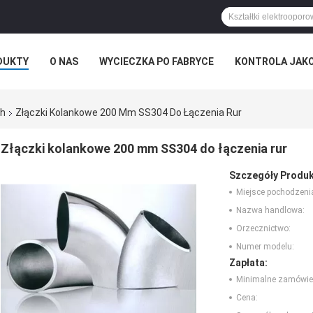
DUKTY
O NAS
WYCIECZKA PO FABRYCE
KONTROLA JAK
ch
Złączki Kolankowe 200 Mm SS304 Do Łączenia Rur
Złączki kolankowe 200 mm SS304 do łączenia rur
Szczegóły Produk
Miejsce pochodzeni
Nazwa handlowa:
Orzecznictwo:
Numer modelu:
Zapłata:
Minimalne zamówie
Cena: