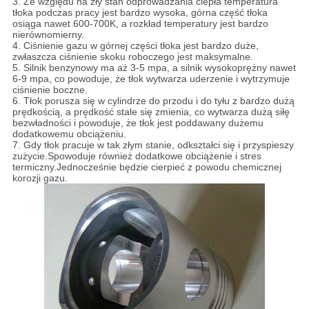
3. Ze względu na zły stan odprowadzania ciepła temperatura
tłoka podczas pracy jest bardzo wysoka, górna część tłoka
osiąga nawet 600-700K, a rozkład temperatury jest bardzo
nierównomierny.
4. Ciśnienie gazu w górnej części tłoka jest bardzo duże,
zwłaszcza ciśnienie skoku roboczego jest maksymalne.
5. Silnik benzynowy ma aż 3-5 mpa, a silnik wysokoprężny nawet
6-9 mpa, co powoduje, że tłok wytwarza uderzenie i wytrzymuje
ciśnienie boczne.
6. Tłok porusza się w cylindrze do przodu i do tyłu z bardzo dużą
prędkością, a prędkość stale się zmienia, co wytwarza dużą siłę
bezwładności i powoduje, że tłok jest poddawany dużemu
dodatkowemu obciążeniu.
7. Gdy tłok pracuje w tak złym stanie, odkształci się i przyspieszy
zużycie.Spowoduje również dodatkowe obciążenie i stres
termiczny.Jednocześnie będzie cierpieć z powodu chemicznej
korozji gazu.