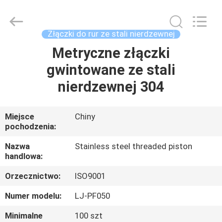
2026
Xi'an
Longjoy
Foreign
Trade
Złączki do rur ze stali nierdzewnej
Co.,Ltd.
All
Rights
Metryczne złączki
DOM
Reserved.
gwintowane ze stali
PRODUKTY
nierdzewnej 304
O
Miejsce
Chiny
pochodzenia:
NAS
Nazwa
Stainless steel threaded piston
handlowa:
WYCIECZKA
Orzecznictwo:
ISO9001
PO
FABRYCE
Numer modelu:
LJ-PF050
Minimalne
100 szt