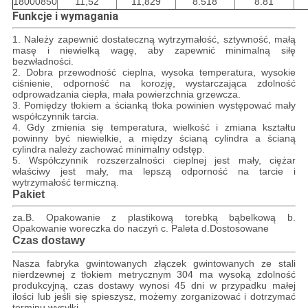
18000850
11,52
11,829
8.518
8.81
Funkcje i wymagania
1. Należy zapewnić dostateczną wytrzymałość, sztywność, małą
masę i niewielką wagę, aby zapewnić minimalną siłę
bezwładności.
2. Dobra przewodność cieplna, wysoka temperatura, wysokie
ciśnienie, odporność na korozję, wystarczająca zdolność
odprowadzania ciepła, mała powierzchnia grzewcza.
3. Pomiędzy tłokiem a ścianką tłoka powinien występować mały
współczynnik tarcia.
4. Gdy zmienia się temperatura, wielkość i zmiana kształtu
powinny być niewielkie, a między ścianą cylindra a ścianą
cylindra należy zachować minimalny odstęp.
5. Współczynnik rozszerzalności cieplnej jest mały, ciężar
właściwy jest mały, ma lepszą odporność na tarcie i
wytrzymałość termiczną.
Pakiet
za.B. Opakowanie z plastikową torebką bąbelkową b.
Opakowanie woreczka do naczyń c. Paleta d.Dostosowane
Czas dostawy
Nasza fabryka gwintowanych złączek gwintowanych ze stali
nierdzewnej z tłokiem metrycznym 304 ma wysoką zdolność
produkcyjną, czas dostawy wynosi 45 dni w przypadku małej
ilości lub jeśli się spieszysz, możemy zorganizować i dotrzymać
terminu wysyłki.