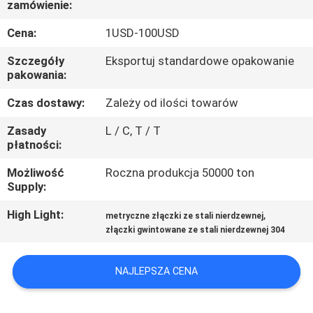
zamówienie:
KONTROLA
JAKOŚCI
Cena:
1USD-100USD
Szczegóły
Eksportuj standardowe opakowanie
SKONTAKTUJ
pakowania:
SIĘ
Czas dostawy:
Zależy od ilości towarów
Z
Zasady
L / C, T / T
płatności:
NAMI
Możliwość
Roczna produkcja 50000 ton
Supply:
AKTUALNOŚCI
High Light:
,
metryczne złączki ze stali nierdzewnej
złączki gwintowane ze stali nierdzewnej 304
SPRAWY
NAJLEPSZA CENA
SITEMAP