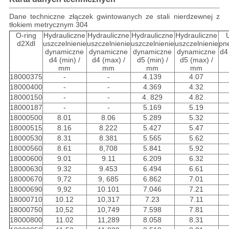
Dane techniczne złączek gwintowanych ze stali nierdzewnej z
tłokiem metrycznym 304
O-ring
Hydrauliczne
Hydrauliczne
Hydrauliczne
Hydrauliczne
d2Xdl
uszczelnienie
uszczelnienie
uszczelnienie
uszczelnienie
pn
dynamiczne
dynamiczne
dynamiczne
dynamiczne
d4
d4 (min) /
d4 (max) /
d5 (min) /
d5 (max) /
mm
mm
mm
mm
18000375
-
-
4.139
4.07
18000400
-
-
4.369
4.32
18000150
-
-
4. 829
4.82
18000187
-
-
5.169
5.19
18000500
8.01
8.06
5.289
5.32
18000515
8.16
8.222
5.427
5.47
18000530
8.31
8.381
5.565
5.62
18000560
8.61
8,708
5.841
5.92
18000600
9.01
9.11
6.209
6.32
18000630
9.32
9.453
6.494
6.61
18000670
9,72
9, 685
6.862
7.01
18000690
9,92
10.101
7.046
7.21
18000710
10.12
10,317
7.23
7.11
18000750
10,52
10,749
7.598
7.81
18000800
11.02
11,289
8.058
8.31